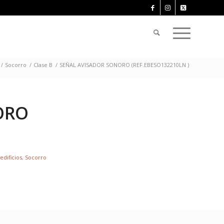
/
Socorro
/
Clase B
/
SEÑAL AVISADOR SONORO (REF.EBESO132210LN )
ORO
edificios
,
Socorro