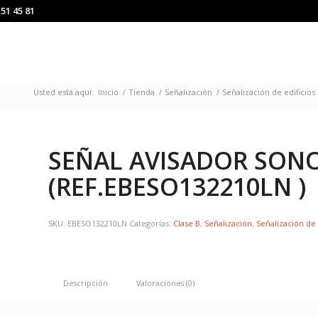
151 45 81
Usted está aquí:
Inicio
/
Tienda
/
Señalización
/
Señalización de edificios
SEÑAL AVISADOR SON
(REF.EBESO132210LN )
SKU:
EBESO132210LN
Categorías:
Clase B
,
Señalización
,
Señalización de 
Descripción
Valoraciones (0)