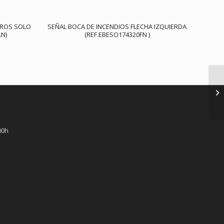
EROS SOLO
SEÑAL BOCA DE INCENDIOS FLECHA IZQUIERDA
LN)
(REF.EBESO174320FN )
00h