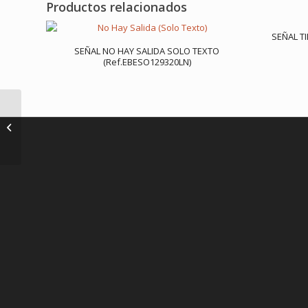
Productos relacionados
SEÑAL T
SEÑAL NO HAY SALIDA SOLO TEXTO
(Ref.EBESO129320LN)
SEÑAL CARRO
EXTINTOR
(REF.EBESO107210LN )