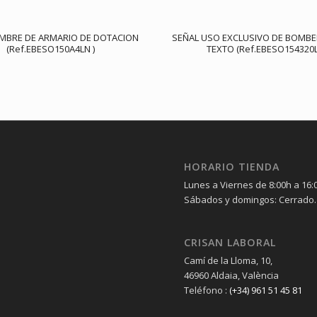
IMBRE DE ARMARIO DE DOTACION
SEÑAL USO EXCLUSIVO DE BOMB
(Ref.EBESO150A4LN )
TEXTO (Ref.EBESO154320
HORARIO TIENDA
Lunes a Viernes de 8:00h a 16:
Sábados y domingos: Cerrado.
CRISAN LABORAL
Camí de la Lloma, 10,
46960 Aldaia, València
Teléfono :
(+34) 961 51 45 81