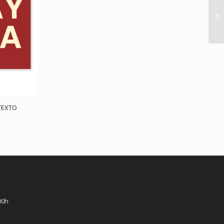
TEXTO
00h