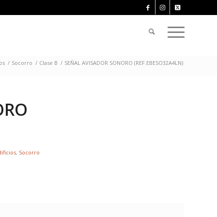
os
/
Socorro
/
Clase B
/
SEÑAL AVISADOR SONORO (REF.EBESO32A4LN)
ORO
ificios
,
Socorro