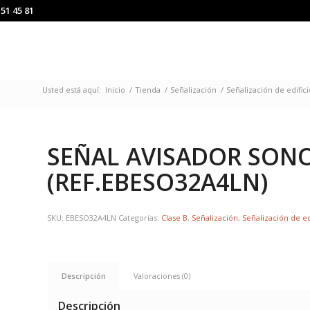
151 45 81
Usted está aquí:
Inicio
/
Tienda
/
Señalización
/
Señalización de edifici
SEÑAL AVISADOR SON
(REF.EBESO32A4LN)
SKU:
EBESO32A4LN
Categorías:
Clase B
,
Señalización
,
Señalización de ed
Descripción
Valoraciones (0)
Descripción