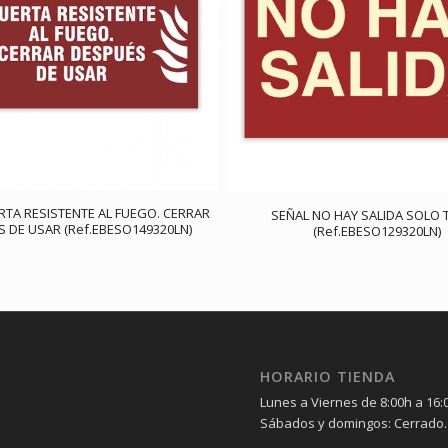
RTA RESISTENTE AL FUEGO. CERRAR
SEÑAL NO HAY SALIDA SOLO 
 DE USAR (Ref.EBESO149320LN)
(Ref.EBESO129320LN)
HORARIO TIENDA
Lunes a Viernes de 8:00h a 16:
Sábados y domingos: Cerrado.