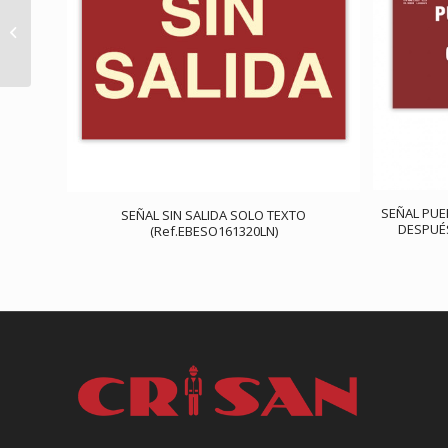
SEÑAL CARRO
EXTINTOR DE
INCENDIOS
(Ref.EBESO107A4LN)
SEÑAL PUE
SEÑAL SIN SALIDA SOLO TEXTO
DESPUÉS
(Ref.EBESO161320LN)