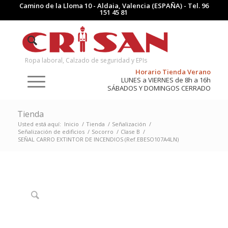
Camino de la Lloma 10 - Aldaia, Valencia (ESPAÑA) - Tel.
96
151 45 81
Ropa laboral, Calzado de seguridad y EPIs
Horario Tienda Verano
LUNES a VIERNES de 8h a 16h
SÁBADOS Y DOMINGOS CERRADO
Tienda
Usted está aquí:
Inicio
/
Tienda
/
Señalización
/
Señalización de edificios
/
Socorro
/
Clase B
/
SEÑAL CARRO EXTINTOR DE INCENDIOS (Ref.EBESO107A4LN)