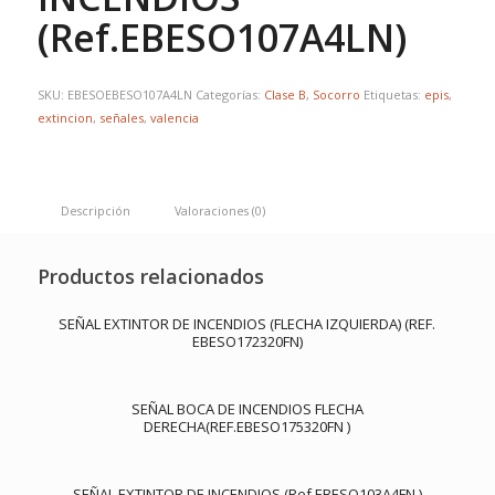
(Ref.EBESO107A4LN)
SKU:
EBESOEBESO107A4LN
Categorías:
Clase B
,
Socorro
Etiquetas:
epis
,
extincion
,
señales
,
valencia
Descripción
Valoraciones (0)
Productos relacionados
SEÑAL EXTINTOR DE INCENDIOS (FLECHA IZQUIERDA) (REF.
EBESO172320FN)
SEÑAL BOCA DE INCENDIOS FLECHA
DERECHA(REF.EBESO175320FN )
SEÑAL EXTINTOR DE INCENDIOS (Ref.EBESO103A4FN )