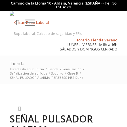
Camino de la Lloma 10 - Aldaia, Valencia (ESPAÑA) - Tel.
96
151 45 81
Ropa laboral, Calzado de seguridad y EPIs
Horario Tienda Verano
LUNES a VIERNES de 8h a 16h
SÁBADOS Y DOMINGOS CERRADO
Tienda
Usted está aquí:
Inicio
/
Tienda
/
Señalización
/
Señalización de edificios
/
Socorro
/
Clase B
/
SEÑAL PULSADOR ALARMA (REF.EBESO143210LN)
SEÑAL PULSADOR