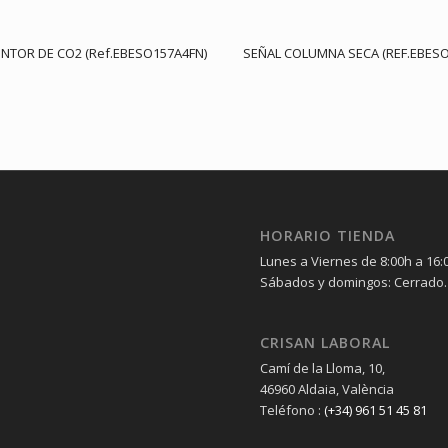
INTOR DE CO2 (Ref.EBESO157A4FN)
SEÑAL COLUMNA SECA (REF.EBESO
HORARIO TIENDA
Lunes a Viernes de 8:00h a 16:
Sábados y domingos: Cerrado.
CRISAN LABORAL
Camí de la Lloma, 10,
46960 Aldaia, València
Teléfono :
(+34) 961 51 45 81