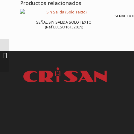
Productos relacionados
SEÑAL EXT
SEÑAL SIN SALIDA SOLO TEXTO
(Ref.EBESO161320LN)
SEÑAL PULSADOR
ALARMA
(REF.EBESO143210FN)