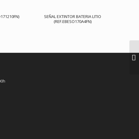
171210FN)
SEÑAL EXTINTOR BATERIA LITIO
(REF.EBESO170A4FN)
00h