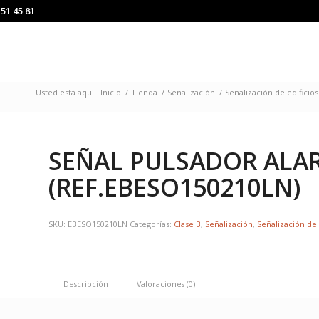
151 45 81
Usted está aquí:
Inicio
/
Tienda
/
Señalización
/
Señalización de edificios
SEÑAL PULSADOR ALA
(REF.EBESO150210LN)
SKU:
EBESO150210LN
Categorías:
Clase B
,
Señalización
,
Señalización de 
Descripción
Valoraciones (0)