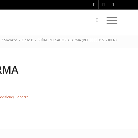
/
Socorro
/
Clase B
/
SEÑAL PULSADOR ALARMA (REF.EBESO150210LN)
RMA
edificios
,
Socorro