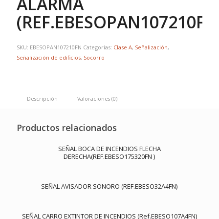
ALARMA
(REF.EBESOPAN107210FN
SKU:
EBESOPAN107210FN
Categorías:
Clase A
,
Señalización
,
Señalización de edificios
,
Socorro
Descripción
Valoraciones (0)
Productos relacionados
SEÑAL BOCA DE INCENDIOS FLECHA
DERECHA(REF.EBESO175320FN )
SEÑAL AVISADOR SONORO (REF.EBESO32A4FN)
SEÑAL CARRO EXTINTOR DE INCENDIOS (Ref.EBESO107A4FN)