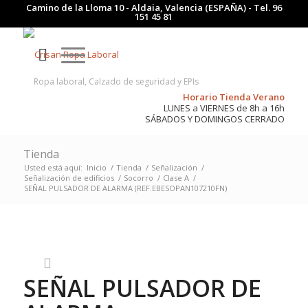
Camino de la Lloma 10 - Aldaia, Valencia (ESPAÑA) - Tel.
96
151 45 81
Ropa laboral, Calzado de seguridad y EPIs
Horario Tienda Verano
LUNES a VIERNES de 8h a 16h
SÁBADOS Y DOMINGOS CERRADO
Tienda
Usted está aquí:
Inicio
/
Tienda
/
Señalización
/
Señalización de edificios
/
Socorro
/
Clase A
/
SEÑAL PULSADOR DE ALARMA (REF.EBESOPAN107210FN)
SEÑAL PULSADOR DE