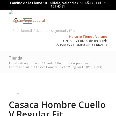
Camino de la Lloma 10 - Aldaia, Valencia (ESPAÑA) - Tel.
96
151 45 81
Ropa laboral, Calzado de seguridad y EPIs
Horario Tienda Verano
LUNES a VIERNES de 8h a 16h
SÁBADOS Y DOMINGOS CERRADO
Tienda
Usted está aquí:
Inicio
/
Tienda
/
Uniforme Corporativo
/
Centros de salud
/
Casaca Hombre Cuello V Regular Fit (Ref.OB004)
Casaca Hombre Cuello
V Regular Fit