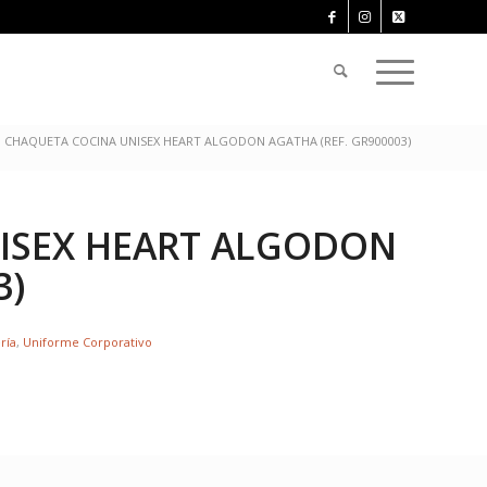
CHAQUETA COCINA UNISEX HEART ALGODON AGATHA (REF. GR900003)
ISEX HEART ALGODON
3)
ría
,
Uniforme Corporativo