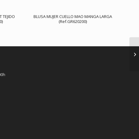
T TEJIDO
BLUSA MUJER CUELLO MAO MANGA LARGA
0)
(Ref.GR620200)
00h