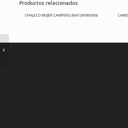
Productos relacionados
CHALECO MUJER CAMPERO (Ref.GR993300)
CAMIS
DELANTAL PETO
VAQUERO Y PIEL 73X68
CM (REF. GR100004)