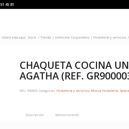
151 45 81
Usted está aquí:
Inicio
/
Tienda
/
Uniforme Corporativo
/
Hostelería y servicios
/
CHAQUETA COCINA UN
AGATHA (REF. GR90000
SKU:
900003
Categorías:
Hostelería y servicios
,
Monza Hostelería
,
Sastre
Descripción
Valoraciones (0)