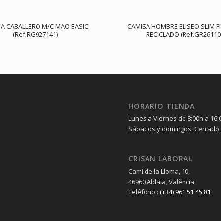
A CABALLERO M/C MAO BASIC
CAMISA HOMBRE ELISEO SLIM FI
(Ref.RG927141)
RECICLADO (Ref.GR26110
HORARIO TIENDA
Lunes a Viernes de 8:00h a 16:
Sábados y domingos: Cerrado.
CRISAN LABORAL
Camí de la Lloma, 10,
46960 Aldaia, València
Teléfono :
(+34) 961 51 45 81