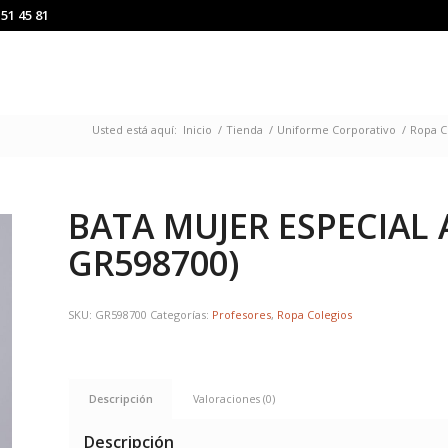
151 45 81
Usted está aquí:
Inicio
/
Tienda
/
Uniforme Corporativo
/
Ropa C
BATA MUJER ESPECIAL 
GR598700)
SKU:
GR598700
Categorías:
Profesores
,
Ropa Colegios
Descripción
Valoraciones (0)
Descripción