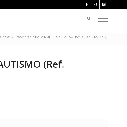
olegios
/
Profesores
/
BATA MUJER ESPECIAL AUTISMO (Ref. GR598700)
AUTISMO (Ref.