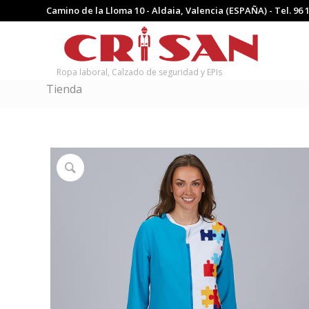
Camino de la Lloma 10 - Aldaia, Valencia (ESPAÑA) - Tel.
96 
Ropa laboral, Calzado de seguridad y EPIs
Tienda