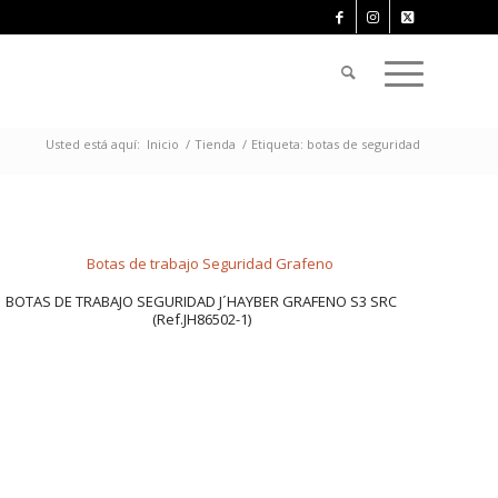
Usted está aquí:
Inicio
/
Tienda
/
Etiqueta: botas de seguridad
BOTAS DE TRABAJO SEGURIDAD J´HAYBER GRAFENO S3 SRC
(Ref.JH86502-1)