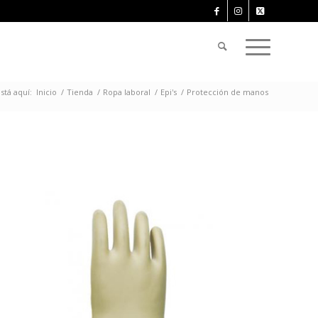
stá aquí:
Inicio
/
Tienda
/
Ropa laboral
/
Epi's
/
Protección de manos