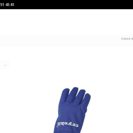
151 45 81
Usted e