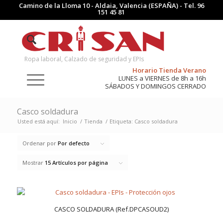
Camino de la Lloma 10 - Aldaia, Valencia (ESPAÑA) - Tel.
96
151 45 81
Ropa laboral, Calzado de seguridad y EPIs
Horario Tienda Verano
LUNES a VIERNES de 8h a 16h
SÁBADOS Y DOMINGOS CERRADO
Casco soldadura
Usted está aquí:
Inicio
/
Tienda
/
Etiqueta: Casco soldadura
Ordenar por
Por defecto
Mostrar
15 Artículos por página
CASCO SOLDADURA (Ref.DPCASOUD2)