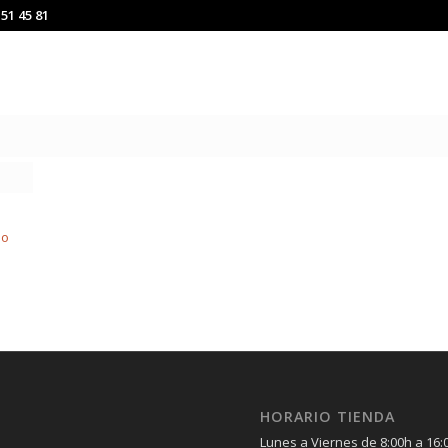
151 45 81
HORARIO TIENDA
Lunes a Viernes de 8:00h a 16: