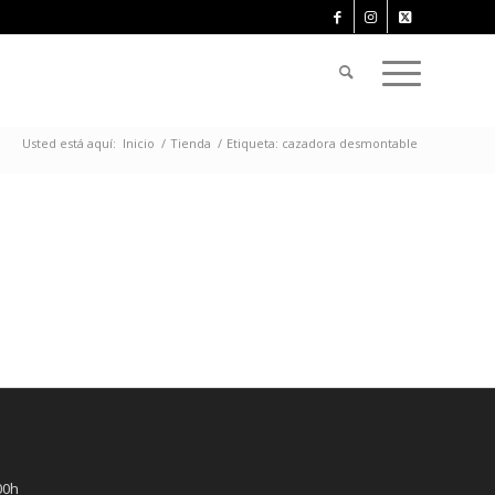
Usted está aquí:
Inicio
/
Tienda
/
Etiqueta: cazadora desmontable
00h