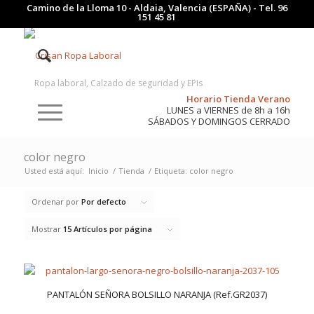
Camino de la Lloma 10 - Aldaia, Valencia (ESPAÑA) - Tel.
96
151 45 81
Ropa laboral, Calzado de seguridad y EPIs
Horario Tienda Verano
LUNES a VIERNES de 8h a 16h
SÁBADOS Y DOMINGOS CERRADO
color negro
Usted está aquí:
Inicio
/
Tienda
/
Etiqueta: color negro
Ordenar por
Por defecto
Mostrar
15 Artículos por página
PANTALÓN SEÑORA BOLSILLO NARANJA (Ref.GR2037)