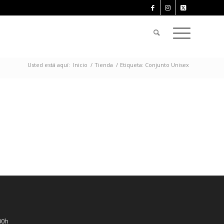
Usted está aquí:
Inicio
/
Tienda
/
Etiqueta: Conjunto Unisex
00h