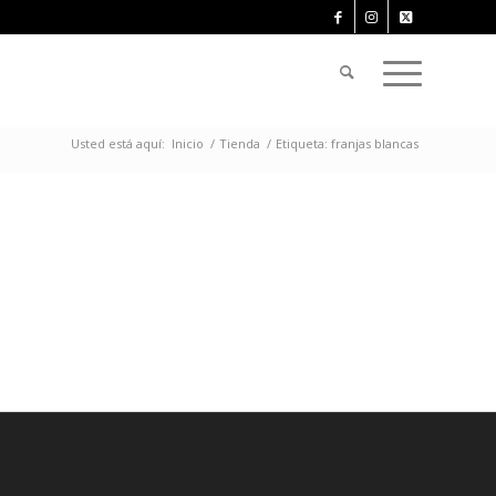
Usted está aquí:
Inicio
/
Tienda
/
Etiqueta: franjas blancas