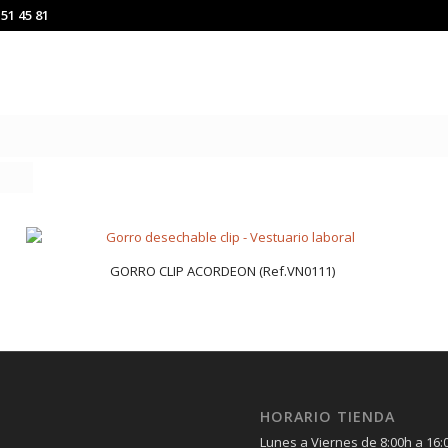
151 45 81
GORRO CLIP ACORDEON (Ref.VN0111)
HORARIO TIENDA
Lunes a Viernes de 8:00h a 16: