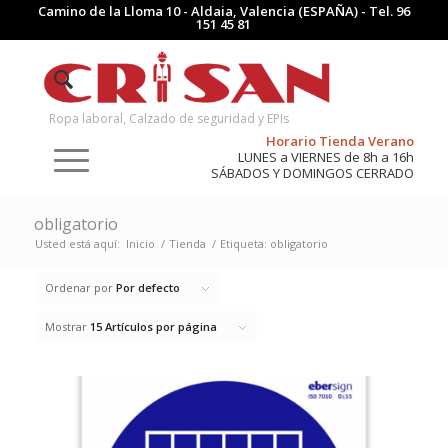
Camino de la Lloma 10 - Aldaia, Valencia (ESPAÑA) - Tel.
96
151 45 81
Ropa laboral, Calzado de seguridad y EPIs
Horario Tienda Verano
LUNES a VIERNES de 8h a 16h
SÁBADOS Y DOMINGOS CERRADO
obligatorio
Usted está aquí:
Inicio
/
Tienda
/
Etiqueta: obligatorio
Ordenar por
Por defecto
Mostrar
15 Artículos por página