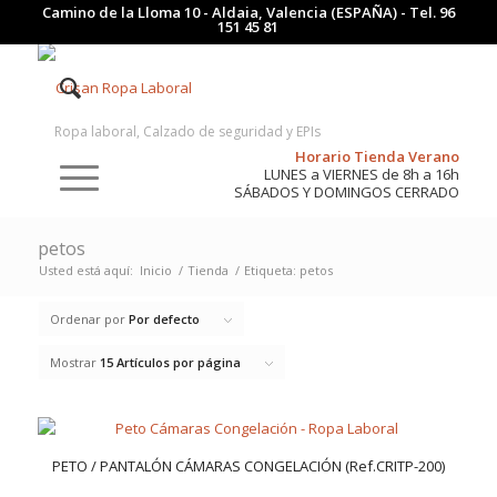
Camino de la Lloma 10 - Aldaia, Valencia (ESPAÑA) - Tel.
96
151 45 81
Ropa laboral, Calzado de seguridad y EPIs
Horario Tienda Verano
LUNES a VIERNES de 8h a 16h
SÁBADOS Y DOMINGOS CERRADO
petos
Usted está aquí:
Inicio
/
Tienda
/
Etiqueta: petos
Ordenar por
Por defecto
Mostrar
15 Artículos por página
PETO / PANTALÓN CÁMARAS CONGELACIÓN (Ref.CRITP-200)