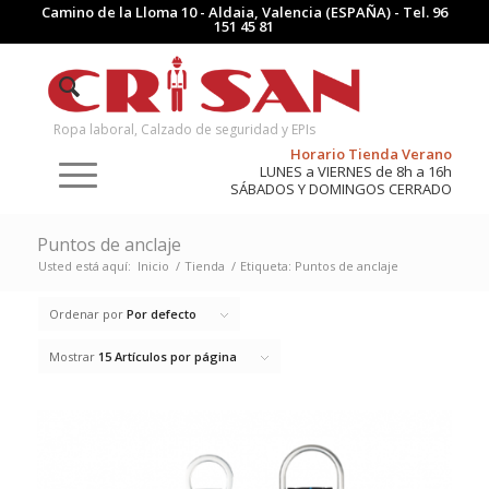
Camino de la Lloma 10 - Aldaia, Valencia (ESPAÑA) - Tel.
96
151 45 81
Ropa laboral, Calzado de seguridad y EPIs
Horario Tienda Verano
LUNES a VIERNES de 8h a 16h
SÁBADOS Y DOMINGOS CERRADO
Puntos de anclaje
Usted está aquí:
Inicio
/
Tienda
/
Etiqueta: Puntos de anclaje
Ordenar por
Por defecto
Mostrar
15 Artículos por página