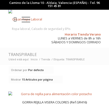
Camino de la Lloma 10 - Aldaia, Valencia (ESPAÑA) - Tel.
96
151 45 81
Ropa laboral, Calzado de seguridad y EPIs
Horario Tienda Verano
LUNES a VIERNES de 8h a 16h
SÁBADOS Y DOMINGOS CERRADO
TRANSPIRABLE
Usted está aquí:
Inicio
/
Tienda
/
Etiqueta: TRANSPIRABLE
Ordenar por
Por defecto
Mostrar
15 Artículos por página
GORRA REJILLA VISERA COLORES (Ref.GR416)