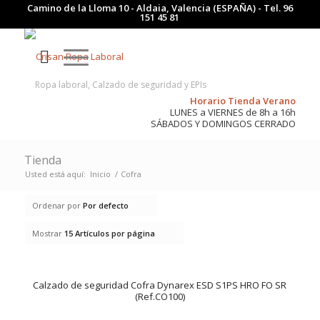
Camino de la Lloma 10 - Aldaia, Valencia (ESPAÑA) - Tel.
96
151 45 81
Ropa laboral, Calzado de seguridad y EPIs
Horario Tienda Verano
LUNES a VIERNES de 8h a 16h
SÁBADOS Y DOMINGOS CERRADO
Tienda
Usted está aquí:
Inicio
/
Cofra
Ordenar por
Por defecto
Mostrar
15 Artículos por página
Calzado de seguridad Cofra Dynarex ESD S1PS HRO FO SR
(Ref.CO100)