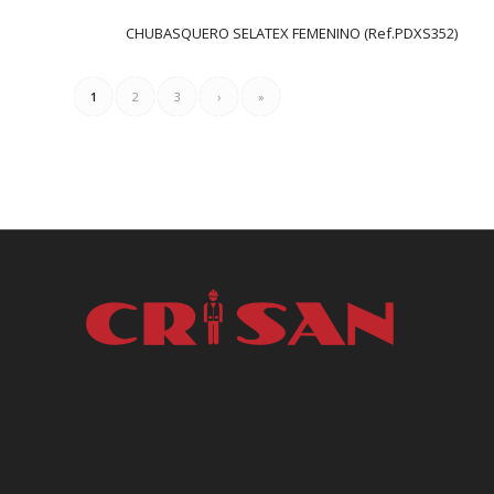
CHUBASQUERO SELATEX FEMENINO (Ref.PDXS352)
1
2
3
›
»