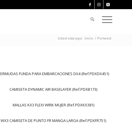
Usted está aquí:
Inicio
/
Portwest
BERMUDAS FUNDA PARA EMBARCACIONES DX4 (Ref.PDXDX451)
CAMISETA DYNAMIC AIR BASELAYER (Ref.PDXB173)
MALLAS KX3 FLEXI WIRK MUJER (Ref.PDXKX381)
WX3 CAMISETA DE PUNTO FR MANGA LARGA (Ref.PDXFR751)