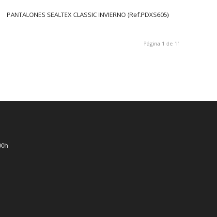
PANTALONES SEALTEX CLASSIC INVIERNO (Ref.PDXS605)
Página 1 de 11
00h