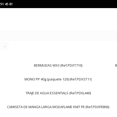
151 45 81
BERMUDAS WX3 (Ref.PDXT710)
MONO PP 40g (paquete 120) (Ref.PDXST11)
TRAJE DE AGUA ESSENTIALS (Ref.PDXL440)
CAMISETA DE MANGA LARGA MODAFLAME KNIT FR (Ref.PDXFR806)