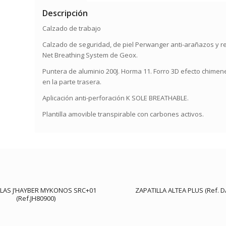
Descripción
Calzado de trabajo
Calzado de seguridad, de piel Perwanger anti-arañazos y re
Net Breathing System de Geox.
Puntera de aluminio 200J. Horma 11. Forro 3D efecto chimen
en la parte trasera.
Aplicación anti-perforación K SOLE BREATHABLE.
Plantilla amovible transpirable con carbones activos.
LLAS J’HAYBER MYKONOS SRC+01
ZAPATILLA ALTEA PLUS (Ref. D
(Ref.JH80900)