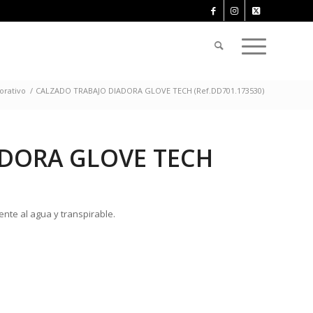
orativo
/
CALZADO TRABAJO DIADORA GLOVE TECH (Ref.DD701.173530)
ADORA GLOVE TECH
nte al agua y transpirable.