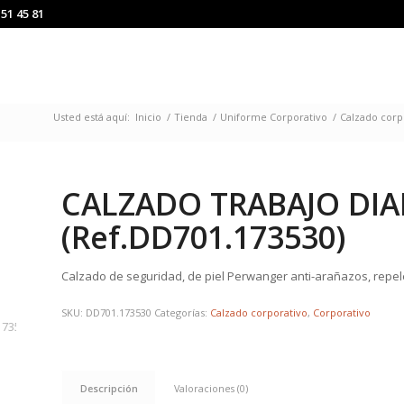
151 45 81
Usted está aquí:
Inicio
/
Tienda
/
Uniforme Corporativo
/
Calzado corp
CALZADO TRABAJO DI
(Ref.DD701.173530)
Calzado de seguridad, de piel Perwanger anti-arañazos, repele
SKU:
DD701.173530
Categorías:
Calzado corporativo
,
Corporativo
Descripción
Valoraciones (0)