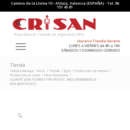
Camino de la Lloma 10 - Aldaia, Valencia (ESPAÑA) - Tel.
96
151 45 81
Ropa laboral, Calzado de seguridad y EPIs
Horario Tienda Verano
LUNES a VIERNES de 8h a 16h
SÁBADOS Y DOMINGOS CERRADO
Tienda
Usted está aquí:
Inicio
/
Tienda
/
Epi's
/
Protección de manos
/
Protección al corte
/
Fibra Dyneema
/
GUANTE JUBA POWER FIT® PROTEC. MED (EN388NIVEL3)
(Ref.JB0DY012FC)