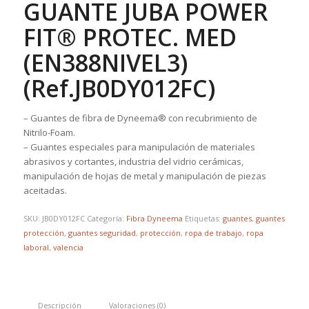
GUANTE JUBA POWER
FIT® PROTEC. MED
(EN388NIVEL3)
(Ref.JB0DY012FC)
– Guantes de fibra de Dyneema® con recubrimiento de
Nitrilo-Foam.
– Guantes especiales para manipulación de materiales
abrasivos y cortantes, industria del vidrio cerámicas,
manipulación de hojas de metal y manipulación de piezas
aceitadas.
SKU:
JB0DY012FC
Categoría:
Fibra Dyneema
Etiquetas:
guantes
,
guantes
protección
,
guantes seguridad
,
protección
,
ropa de trabajo
,
ropa
laboral
,
valencia
Descripción
Valoraciones (0)