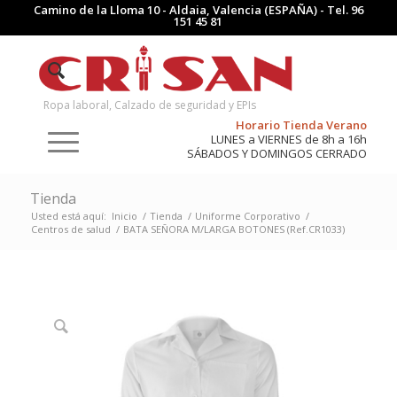
Camino de la Lloma 10 - Aldaia, Valencia (ESPAÑA) - Tel.
96
151 45 81
Ropa laboral, Calzado de seguridad y EPIs
Horario Tienda Verano
LUNES a VIERNES de 8h a 16h
SÁBADOS Y DOMINGOS CERRADO
Tienda
Usted está aquí:
Inicio
/
Tienda
/
Uniforme Corporativo
/
Centros de salud
/
BATA SEÑORA M/LARGA BOTONES (Ref.CR1033)