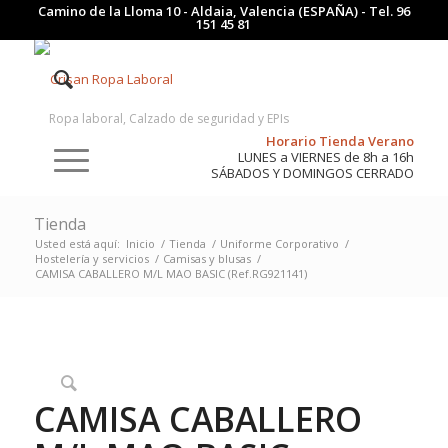
Camino de la Lloma 10 - Aldaia, Valencia (ESPAÑA) - Tel.
96
151 45 81
Ropa laboral, Calzado de seguridad y EPIs
Horario Tienda Verano
LUNES a VIERNES de 8h a 16h
SÁBADOS Y DOMINGOS CERRADO
Tienda
Usted está aquí:
Inicio
/
Tienda
/
Uniforme Corporativo
/
Hostelería y servicios
/
Camisas y blusas
/
CAMISA CABALLERO M/L MAO BASIC (Ref.RG921141)
CAMISA CABALLERO