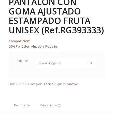
PANTALÓN CON
GOMA AJUSTADO
ESTAMPADO FRUTA
UNISEX (Ref.RG393333)
Composición
:
65% Poliéster. Algodón. Popelín.
COLOR
SKU:
RG393333
Categoría:
Cocina
Etiqueta:
pantalón
Descripción
Valoraciones (0)