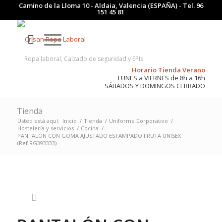
Camino de la Lloma 10 - Aldaia, Valencia (ESPAÑA) - Tel.
96
151 45 81
Ropa laboral, Calzado de seguridad y EPIs
Horario Tienda Verano
LUNES a VIERNES de 8h a 16h
SÁBADOS Y DOMINGOS CERRADO
Tienda
Usted está aquí:
Inicio
/
Tienda
/
Uniforme Corporativo
/
Hostelería y servicios
/
Cocina
/
PANTALÓN CON GOMA AJUSTADO ESTAMPADO FRUTA UNISEX
(Ref.RG393333)