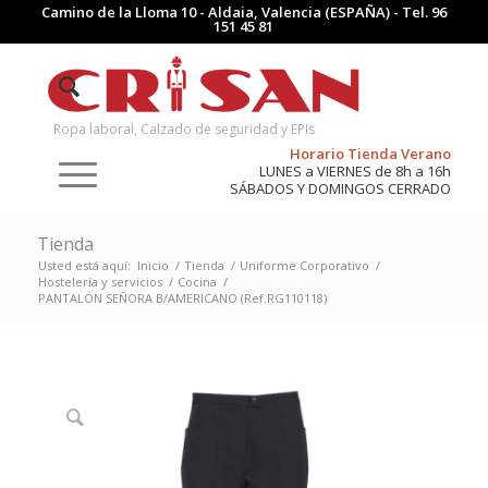
Camino de la Lloma 10 - Aldaia, Valencia (ESPAÑA) - Tel.
96
151 45 81
Ropa laboral, Calzado de seguridad y EPIs
Horario Tienda Verano
LUNES a VIERNES de 8h a 16h
SÁBADOS Y DOMINGOS CERRADO
Tienda
Usted está aquí:
Inicio
/
Tienda
/
Uniforme Corporativo
/
Hostelería y servicios
/
Cocina
/
PANTALÓN SEÑORA B/AMERICANO (Ref.RG110118)