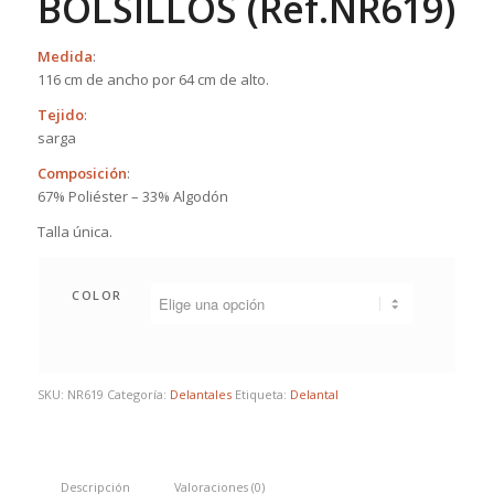
BOLSILLOS (Ref.NR619)
Medida
:
116 cm de ancho por 64 cm de alto.
Tejido
:
sarga
Composición
:
67% Poliéster – 33% Algodón
Talla única.
COLOR
SKU:
NR619
Categoría:
Delantales
Etiqueta:
Delantal
Descripción
Valoraciones (0)