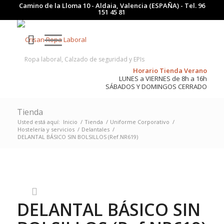
Camino de la Lloma 10 - Aldaia, Valencia (ESPAÑA) - Tel.
96
151 45 81
Ropa laboral, Calzado de seguridad y EPIs
Horario Tienda Verano
LUNES a VIERNES de 8h a 16h
SÁBADOS Y DOMINGOS CERRADO
Tienda
Usted está aquí:
Inicio
/
Tienda
/
Uniforme Corporativo
/
Hostelería y servicios
/
Delantales
/
DELANTAL BÁSICO SIN BOLSILLOS (Ref.NR619)
DELANTAL BÁSICO SIN