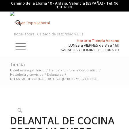
Camino de la Lloma 10 - Aldaia, Valencia (ESPAÑA) - Tel.
96
151 45 81
Ropa laboral, Calzado de seguridad y EPIs
Horario Tienda Verano
LUNES a VIERNES de 8h a 16h
SÁBADOS Y DOMINGOS CERRADO
Tienda
Usted está aquí:
Inicio
/
Tienda
/
Uniforme Corporativo
/
Hostelería y servicios
/
Delantales
/
DELANTAL DE COCINA CORTO VAQUERO (Ref.RG300198A)
DELANTAL DE COCINA