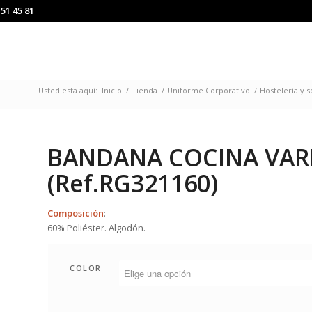
151 45 81
Usted está aquí:
Inicio
/
Tienda
/
Uniforme Corporativo
/
Hostelería y s
BANDANA COCINA VAR
(Ref.RG321160)
Composición
:
60% Poliéster. Algodón.
COLOR