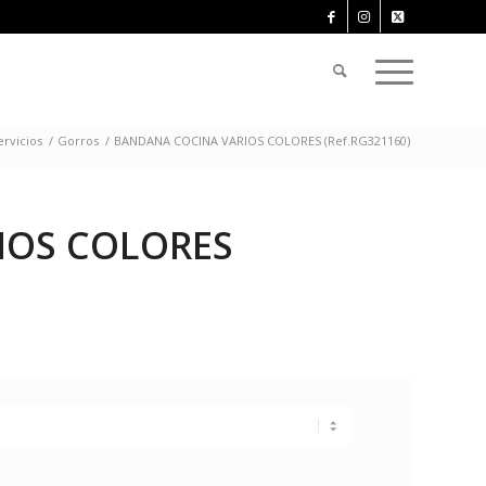
ervicios
/
Gorros
/
BANDANA COCINA VARIOS COLORES (Ref.RG321160)
IOS COLORES