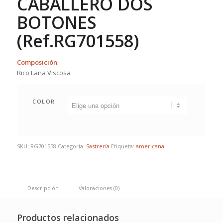
CABALLERO DOS
BOTONES
(Ref.RG701558)
Composición
:
Rico Lana Viscosa
COLOR
SKU:
RG701558
Categoría:
Sastrería
Etiqueta:
americana
Descripción
Valoraciones (0)
Productos relacionados