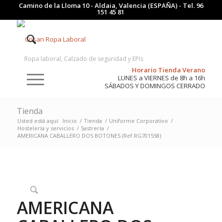
Camino de la Lloma 10 - Aldaia, Valencia (ESPAÑA) - Tel.
96
151 45 81
Ropa laboral, Calzado de seguridad y EPIs
Horario Tienda Verano
LUNES a VIERNES de 8h a 16h
SÁBADOS Y DOMINGOS CERRADO
Tienda
Usted está aquí:
Inicio
/
Tienda
/
Uniforme Corporativo
/
Hostelería y servicios
/
Sastrería
/
AMERICANA CABALLERO DOS BOTONES (Ref.RG701558)
AMERICANA