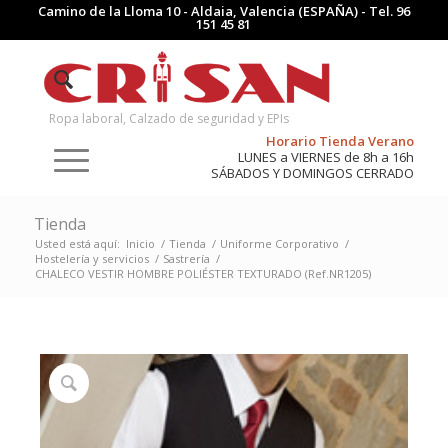
Camino de la Lloma 10 - Aldaia, Valencia (ESPAÑA) - Tel.
96
151 45 81
Ropa laboral, Calzado de seguridad y EPIs
Horario Tienda Verano
LUNES a VIERNES de 8h a 16h
SÁBADOS Y DOMINGOS CERRADO
Tienda
Usted está aquí:
Inicio
/
Tienda
/
Uniforme Corporativo
/
Hostelería y servicios
/
Sastrería
/
CHALECO VESTIR HOMBRE POLIÉSTER TEXTURADO (Ref.NR1205)