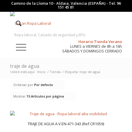
Camino de la Lloma 10 - Aldaia, Valencia (ESPAÑA) - Tel.
96
151 45 81
Ropa laboral, Calzado de seguridad y EPIs
Horario Tienda Verano
LUNES a VIERNES de 8h a 16h
SÁBADOS Y DOMINGOS CERRADO
traje de agua
Usted está aquí:
Inicio
/
Tienda
/
Etiqueta: traje de agua
Ordenar por
Por defecto
Mostrar
15 Artículos por página
TRAJE DE AGUA A.V.EN-471-343 (Ref.CR1059)