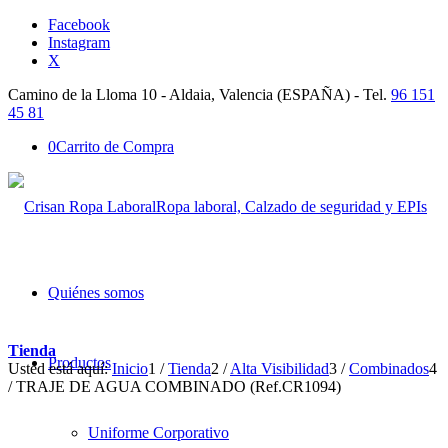
Facebook
Instagram
X
Camino de la Lloma 10 - Aldaia, Valencia (ESPAÑA) - Tel.
96 151
45 81
0
Carrito de Compra
Ropa laboral, Calzado de seguridad y EPIs
Quiénes somos
Tienda
Productos
Usted está aquí:
Inicio
1
/
Tienda
2
/
Alta Visibilidad
3
/
Combinados
4
/
TRAJE DE AGUA COMBINADO (Ref.CR1094)
Uniforme Corporativo