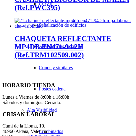
COVID
(Ref.PWC395)
Señalización de edificios
CHAQUETA REFLECTANTE
MP4DB EN471-94 2H
Advertencias de suelo
(Ref.TRM102509.002)
Conos y similares
HORARIO TIENDA
Postes cadena
Lunes a Viernes de 8:00h a 16:00h
Sábados y domingos: Cerrado.
Alta Visibilidad
CRISAN LABORAL
Camí de la Lloma, 10,
Combinados
46960 Aldaia, València