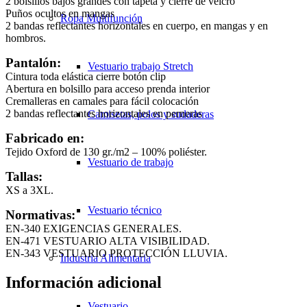
2 bolsillos bajos grandes con tapeta y cierre de velcro
Puños ocultos en mangas
Ropa Multifunción
2 bandas reflectantes horizontales en cuerpo, en mangas y en
hombros.
Pantalón:
Vestuario trabajo Stretch
Cintura toda elástica cierre botón clip
Abertura en bolsillo para acceso prenda interior
Cremalleras en camales para fácil colocación
2 bandas reflectantes horizontales en perneras
Camisetas, polos y sudaderas
Fabricado en:
Tejido Oxford de 130 gr./m2 – 100% poliéster.
Vestuario de trabajo
Tallas:
XS a 3XL.
Vestuario técnico
Normativas:
EN-340 EXIGENCIAS GENERALES.
EN-471 VESTUARIO ALTA VISIBILIDAD.
EN-343 VESTUARIO PROTECCIÓN LLUVIA.
Industria Alimentaria
Información adicional
Vestuario