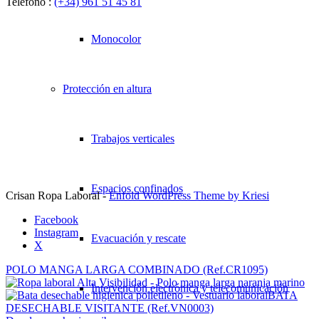
Teléfono :
(+34) 961 51 45 81
Monocolor
Protección en altura
Trabajos verticales
Espacios confinados
Crisan Ropa Laboral -
Enfold WordPress Theme by Kriesi
Facebook
Instagram
Evacuación y rescate
X
POLO MANGA LARGA COMBINADO (Ref.CR1095)
Intervención electrónica y telecomunicación
BATA
DESECHABLE VISITANTE (Ref.VN0003)