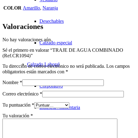
COLOR
Amarillo
,
Naranja
Desechables
Valoraciones
No hay valoraciones aún.
Calzado especial
Sé el primero en valorar “TRAJE DE AGUA COMBINADO
(Ref.CR1094)”
Calzado Laboral
Tu dirección de correo electrónico no será publicada.
Los campos
obligatorios están marcados con
*
Nombre
*
Corporativo
Correo electrónico
*
Tu puntuación
*
Industria Alimentaria
Tu valoración
*
Calzado de seguridad