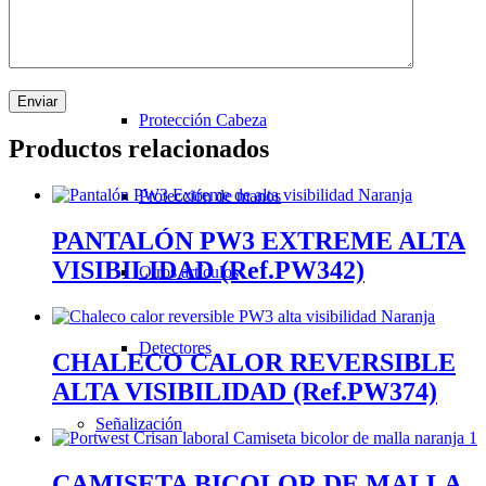
Epi’s
Protección Cabeza
Productos relacionados
Protección de manos
PANTALÓN PW3 EXTREME ALTA
VISIBILIDAD (Ref.PW342)
Otros artículos
Detectores
CHALECO CALOR REVERSIBLE
ALTA VISIBILIDAD (Ref.PW374)
Señalización
CAMISETA BICOLOR DE MALLA