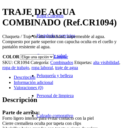
TRAJE DE AGUA
Ropa Colegios
COMBINADO (Ref.CR1094)
Hostelería y servicios
Chaqueta / Traje de alta visibilidad, impermeable al agua.
Compuesto por parte superior con capucha oculta en el cuello y
pantalón resistente al agua.
Centros de salud
COLOR
Limpiar
SKU:
CR1094
Categoría:
Combinados
Etiquetas:
alta visibilidad
,
ropa de trabajo
,
ropa laboral
,
traje de agua
Peluquería y belleza
Descripción
Información adicional
Valoraciones (0)
Personal de limpieza
Descripción
Parte de arriba:
Calzado corporativo
Forro ligero interior para evitar contacto con la piel
Cierre cremallera oculta por tapeta con clips