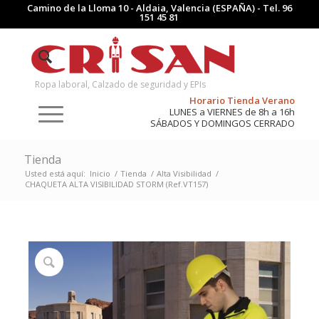
Camino de la Lloma 10 - Aldaia, Valencia (ESPAÑA) - Tel.
96
151 45 81
Ropa laboral, Calzado de seguridad y EPIs
Horario Tienda Verano
LUNES a VIERNES de 8h a 16h
SÁBADOS Y DOMINGOS CERRADO
Tienda
Usted está aquí:
Inicio
/
Tienda
/
Alta Visibilidad
/
CHAQUETA ALTA VISIBILIDAD STORM (Ref.VT157)