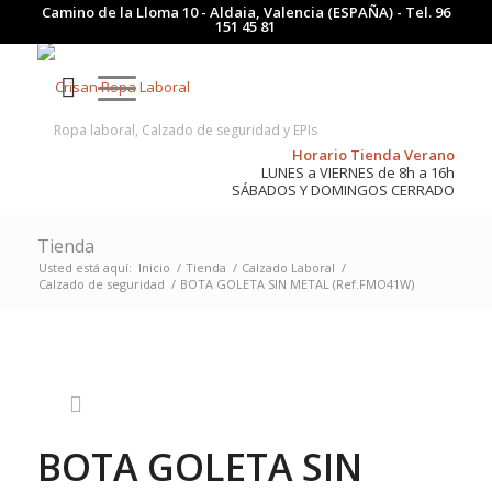
Camino de la Lloma 10 - Aldaia, Valencia (ESPAÑA) - Tel.
96
151 45 81
Ropa laboral, Calzado de seguridad y EPIs
Horario Tienda Verano
LUNES a VIERNES de 8h a 16h
SÁBADOS Y DOMINGOS CERRADO
Tienda
Usted está aquí:
Inicio
/
Tienda
/
Calzado Laboral
/
Calzado de seguridad
/
BOTA GOLETA SIN METAL (Ref.FMO41W)
BOTA GOLETA SIN