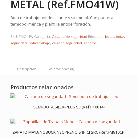
METAL (Ref.FMO41W)
Bota de trabajo antideslizante y sin metal. Con puntera
termopolimérica y plantilla antiperforación.
SKU:
FMO41W
Categoría:
Calzado de seguridad
Etiquetas:
botas
,
botas
seguridad
,
botas trabajo
,
calzado seguridad
,
zapatos
Descripción
Valoraciones (0)
Productos relacionados
SEMI-BOTA SILEX-PLUS S3 (Ref.PT0014)
ZAPATO MAYA NOBUCK NEOPRENO S1P CI SRC (Ref.FM910CP)