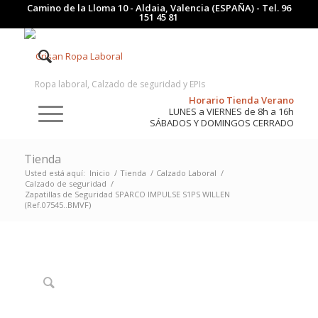
Camino de la Lloma 10 - Aldaia, Valencia (ESPAÑA) - Tel.
96
151 45 81
Ropa laboral, Calzado de seguridad y EPIs
Horario Tienda Verano
LUNES a VIERNES de 8h a 16h
SÁBADOS Y DOMINGOS CERRADO
Tienda
Usted está aquí:
Inicio
/
Tienda
/
Calzado Laboral
/
Calzado de seguridad
/
Zapatillas de Seguridad SPARCO IMPULSE S1PS WILLEN
(Ref.07545..BMVF)