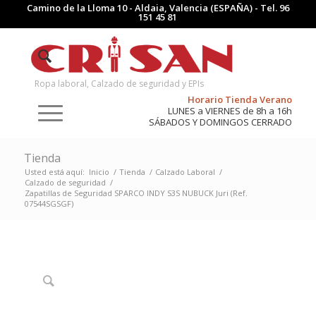
Camino de la Lloma 10 - Aldaia, Valencia (ESPAÑA) - Tel.
96
151 45 81
Ropa laboral, Calzado de seguridad y EPIs
Horario Tienda Verano
LUNES a VIERNES de 8h a 16h
SÁBADOS Y DOMINGOS CERRADO
Tienda
Usted está aquí:
Inicio
/
Tienda
/
Calzado Laboral
/
Calzado de seguridad
/
Zapatillas de Seguridad SPARCO INDY S3S NUBUCK Juri (Ref.
07544SGSGF)