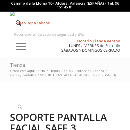
Camino de la Lloma 10 - Aldaia, Valencia (ESPAÑA) - Tel.
96
151 45 81
Ropa laboral, Calzado de seguridad y EPIs
Horario Tienda Verano
LUNES a VIERNES de 8h a 16h
SÁBADOS Y DOMINGOS CERRADO
Tienda
Usted está aquí:
Inicio
/
Tienda
/
Epi's
/
Protección Cabeza
/
Gafas y pantallas
/
SOPORTE PANTALLA FACIAL SAFE 3 (Ref.RDSAFE3)
SOPORTE PANTALLA
FACIAL SAFE 3