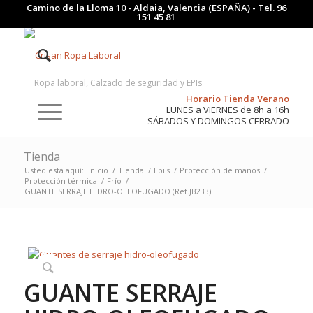
Camino de la Lloma 10 - Aldaia, Valencia (ESPAÑA) - Tel.
96
151 45 81
Ropa laboral, Calzado de seguridad y EPIs
Horario Tienda Verano
LUNES a VIERNES de 8h a 16h
SÁBADOS Y DOMINGOS CERRADO
Tienda
Usted está aquí:
Inicio
/
Tienda
/
Epi's
/
Protección de manos
/
Protección térmica
/
Frío
/
GUANTE SERRAJE HIDRO-OLEOFUGADO (Ref.JB233)
GUANTE SERRAJE