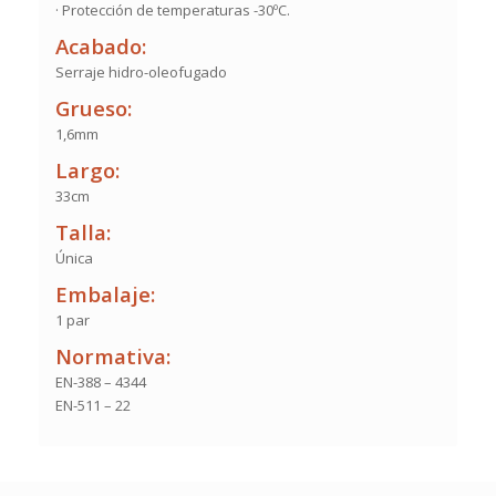
· Protección de temperaturas -30ºC.
Acabado:
Serraje hidro-oleofugado
Grueso:
1,6mm
Largo:
33cm
Talla:
Única
Embalaje:
1 par
Normativa:
EN-388 – 4344
EN-511 – 22