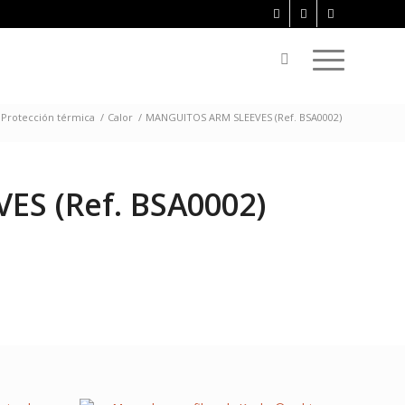
Protección térmica
/
Calor
/
MANGUITOS ARM SLEEVES (Ref. BSA0002)
S (Ref. BSA0002)