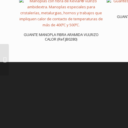
GUANT
GUANTE MANOPLA FIBRA ARAMIDA VULRIZO
CALOR (Ref.JB0280)
TUBULAR COOLNET
UV® (Ref. BSA0001)