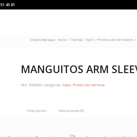
151 45 81
Usted está aquí:
Inicio
/
Tienda
/
Epi's
/
Protección de manos
/
MANGUITOS ARM SLEEVE
SKU:
BSA0002
Categorías:
Calor
,
Protección térmica
Descripción
Valoraciones (0)