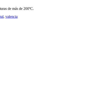
aturas de más de 200ºC.
ral
,
valencia