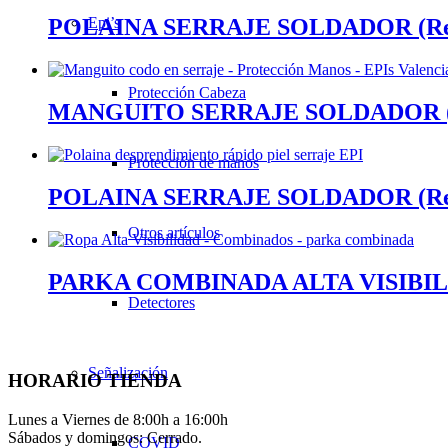
Epi’s
POLAINA SERRAJE SOLDADOR (Ref
Protección Cabeza
MANGUITO SERRAJE SOLDADOR (R
Protección de manos
POLAINA SERRAJE SOLDADOR (Ref
Otros artículos
PARKA COMBINADA ALTA VISIBILI
Detectores
Señalización
HORARIO TIENDA
Lunes a Viernes de 8:00h a 16:00h
Sábados y domingos: Cerrado.
COVID