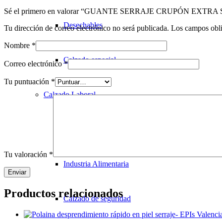
Sé el primero en valorar “GUANTE SERRAJE CRUPÓN EXTR
Desechables
Tu dirección de correo electrónico no será publicada.
Los campos obli
Nombre
*
Calzado especial
Correo electrónico
*
Tu puntuación
*
Calzado Laboral
Corporativo
Tu valoración
*
Industria Alimentaria
Productos relacionados
Calzado de seguridad