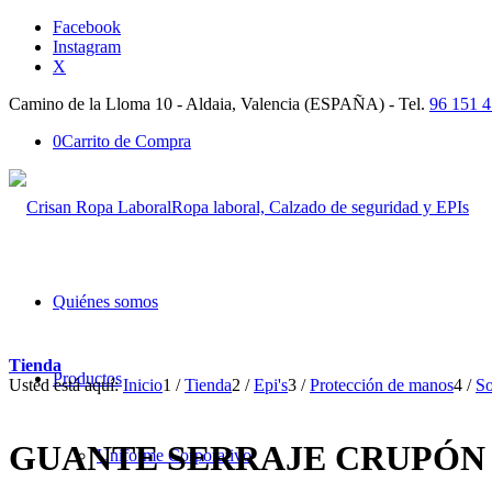
Facebook
Instagram
X
Camino de la Lloma 10 - Aldaia, Valencia (ESPAÑA) - Tel.
96 151 4
0
Carrito de Compra
Ropa laboral, Calzado de seguridad y EPIs
Quiénes somos
Tienda
Productos
Usted está aquí:
Inicio
1
/
Tienda
2
/
Epi's
3
/
Protección de manos
4
/
So
GUANTE SERRAJE CRUPÓN 
Uniforme Corporativo