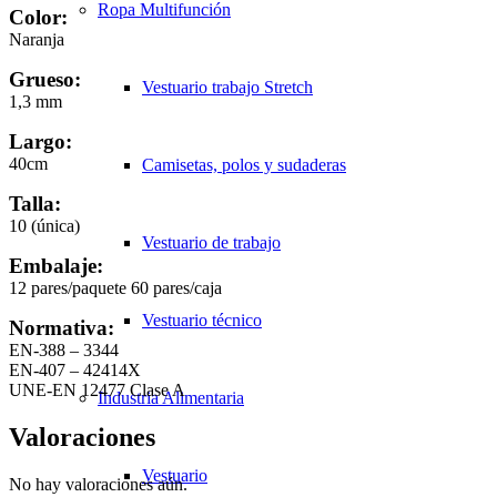
Ropa Multifunción
Color:
Naranja
Grueso:
Vestuario trabajo Stretch
1,3 mm
Largo:
40cm
Camisetas, polos y sudaderas
Talla:
10 (única)
Vestuario de trabajo
Embalaje:
12 pares/paquete 60 pares/caja
Vestuario técnico
Normativa:
EN-388 – 3344
EN-407 – 42414X
UNE-EN 12477 Clase A
Industria Alimentaria
Valoraciones
Vestuario
No hay valoraciones aún.