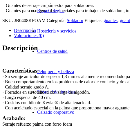
– Guantes de serraje crupón extra para soldadores.
– Guantes para uso general y especiales para trabajos de soldadura, t
Ropa Colegios
SKU:
JB0408KFOAM
Categoría:
Soldador
Etiquetas:
guantes
,
guant
Descripción
Hostelería y servicios
Valoraciones (0)
Descripción
Centros de salud
Características:
Peluquería y belleza
· Su serraje anticalor de espesor 1,3 mm es altamente recomendado par
· Buen comportamiento en los problemas de calor de contacto y de cal
· Calidad serraje grado A.
Personal de limpieza
· Forrados en su totalidad con sarga de algodón.
· Largo especial de 40 cm.
· Cosidos con hilo de Kevlar® de alta tenacidad.
· Con acolchado especial en la palma que proporciona mayor aguante a
Calzado corporativo
Acabado:
Serraje refuerzo palma con forro foam