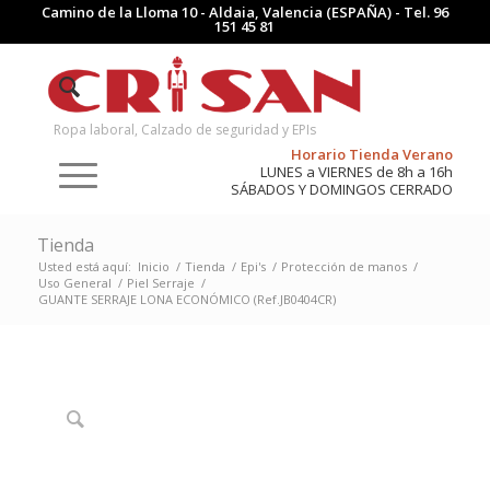
Camino de la Lloma 10 - Aldaia, Valencia (ESPAÑA) - Tel.
96
151 45 81
Ropa laboral, Calzado de seguridad y EPIs
Horario Tienda Verano
LUNES a VIERNES de 8h a 16h
SÁBADOS Y DOMINGOS CERRADO
Tienda
Usted está aquí:
Inicio
/
Tienda
/
Epi's
/
Protección de manos
/
Uso General
/
Piel Serraje
/
GUANTE SERRAJE LONA ECONÓMICO (Ref.JB0404CR)