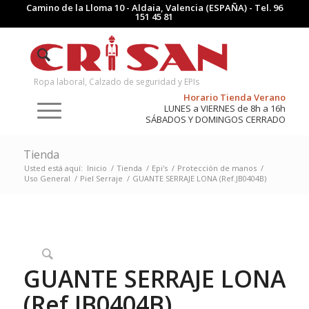
Camino de la Lloma 10 - Aldaia, Valencia (ESPAÑA) - Tel.
96
151 45 81
Ropa laboral, Calzado de seguridad y EPIs
Horario Tienda Verano
LUNES a VIERNES de 8h a 16h
SÁBADOS Y DOMINGOS CERRADO
Tienda
Usted está aquí:
Inicio
/
Tienda
/
Epi's
/
Protección de manos
/
Uso General
/
Piel Serraje
/
GUANTE SERRAJE LONA (Ref.JB0404B)
GUANTE SERRAJE LONA
(Ref.JB0404B)