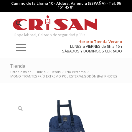
Camino de la Lloma 10 - Aldaia, Valencia (ESPAÑA) - Tel.
96
151 45 81
Ropa laboral, Calzado de seguridad y EPIs
Horario Tienda Verano
LUNES a VIERNES de 8h a 16h
SÁBADOS Y DOMINGOS CERRADO
Tienda
Usted está aquí:
Inicio
/
Tienda
/
Frío extremo
/
MONO TIRANTES FRÍO EXTREMO POLIESTER/ALGODÓN (Ref.PN0012)