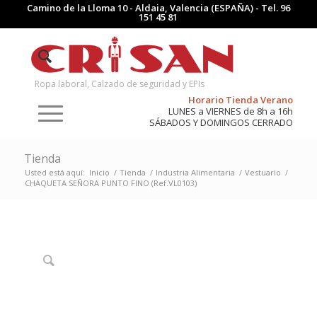
Camino de la Lloma 10 - Aldaia, Valencia (ESPAÑA) - Tel.
96
151 45 81
Ropa laboral, Calzado de seguridad y EPIs
Horario Tienda Verano
LUNES a VIERNES de 8h a 16h
SÁBADOS Y DOMINGOS CERRADO
Tienda
Usted está aquí:
Inicio
/
Tienda
/
Industria Alimentaria
/
Vestuario
/
CHAQUETA SEÑORA PUNTO FINO (Ref.VL0103)