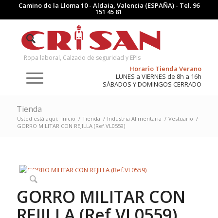
Camino de la Lloma 10 - Aldaia, Valencia (ESPAÑA) - Tel.
96
151 45 81
Ropa laboral, Calzado de seguridad y EPIs
Horario Tienda Verano
LUNES a VIERNES de 8h a 16h
SÁBADOS Y DOMINGOS CERRADO
Tienda
Usted está aquí:
Inicio
/
Tienda
/
Industria Alimentaria
/
Vestuario
/
GORRO MILITAR CON REJILLA (Ref.VL0559)
GORRO MILITAR CON
REJILLA (Ref.VL0559)