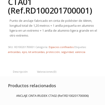
CTA01
(Ref.RD100201700001)
Punto de anclaje fabricado en cinta de poliéster de 44mm,
longitud total de 1,20 metros + 1 anilla pequeña en aluminio
ligera en un extremo + 1 anilla de aluminio ligera grande en el
otro extremo.
SKU:
RD100201700001
Categoría:
Espacios confinados
Etiquetas:
anticaídas
,
epis
,
kit anticaídas
,
protección
,
seguridad
,
valencia
Descripción
Valoraciones (0)
Productos relacionados
ANCLAJE CINTA IRUDEK CTA02 (Ref.RD100201700006)