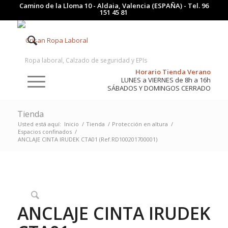
Camino de la Lloma 10 - Aldaia, Valencia (ESPAÑA) - Tel.
96
151 45 81
Ropa laboral, Calzado de seguridad y EPIs
Horario Tienda Verano
LUNES a VIERNES de 8h a 16h
SÁBADOS Y DOMINGOS CERRADO
Tienda
Usted está aquí:
Inicio
/
Tienda
/
Protección en altura
/
Espacios confinados
/
ANCLAJE CINTA IRUDEK CTA01 (Ref.RD100201700001)
ANCLAJE CINTA IRUDEK